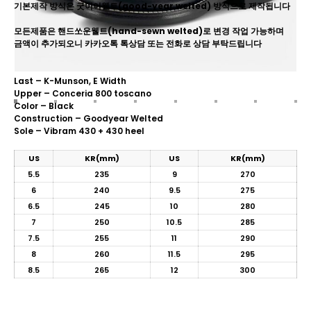
기본제작 방식은 굿이어웰트(good-year welted) 방식으로 제작됩니다
모든제품은 핸드쏘운웰트(hand-sewn welted)로 변경 작업 가능하며
금액이 추가되오니 카카오톡 톡상담 또는 전화로 상담 부탁드립니다
Last – K-Munson, E Width
Upper – Conceria 800 toscano
Color – Black
Construction – Goodyear Welted
Sole – Vibram 430 + 430 heel
US
KR(mm)
US
KR(mm)
5.5
235
9
270
6
240
9.5
275
6.5
245
10
280
7
250
10.5
285
7.5
255
11
290
8
260
11.5
295
8.5
265
12
300