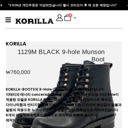
OOTS "2026년 개인주문은 마감되었습니다 첼시 프리오더 후 재 오픈 예정입니다"
0
KORILLA
1129M BLACK 9-hole Munson
Boot
₩
760,000
KORILLA-BOOTS의 9-Hole Cowhide Munson boot입니다
이태리의 태너리 conceria800의 토스카노 볼란토에 비브람 430 Sole이
적용된 모델로 KORILLA의 먼슨라스트가 적용되어 먼슨라스트 특유의
다이나믹함과 빈티지한 오리지널 감성이 느껴지는 디자인에 평균값의 발볼과
발등의 적용으로 누구나 편안하게 신을수 있는 착화감으로 제작되었습니다
6개의 아일렛과 3개의 스피훅으로 제작되어 착화에 용이하게
제작되었습니다