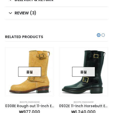
REVIEW (3)
RELATED PRODUCTS
품절
품절
BOOTS
,
ENGINEER
BOOTS
,
ENGINEER
0308E Rough out 11-Inch Engineer Boot
0932E 11-Inch Horsebutt Engineer Boot
₩
977,000
₩
1,240,000