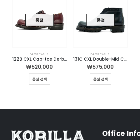
품절
품절
DRESS CASUAL
DRESS CASUAL
122B CXL Cap-toe Derby Burgundy
131C CXL Double-Mid Chukka
₩
520,000
₩
575,000
옵션 선택
옵션 선택
Office In