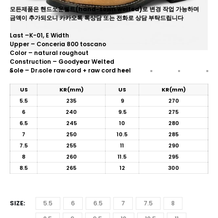
모든제품은 핸드쏘운웰트(hand-sewn welted)로 변경 작업 가능하며
금액이 추가되오니 카카오톡 톡상담 또는 전화로 상담 부탁드립니다
Last –K-01, E Width
Upper – Conceria 800 toscano
Color – natural roughout
Construction – Goodyear Welted
Sole – Dr.sole raw cord + raw cord heel
US
KR(mm)
US
KR(mm)
5.5
235
9
270
6
240
9.5
275
6.5
245
10
280
7
250
10.5
285
7.5
255
11
290
8
260
11.5
295
8.5
265
12
300
SIZE
5.5
6
6.5
7
7.5
8