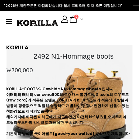
TS "2026년 개인주문은 마감되었습니다 첼시 프리오더 후 재 오픈 예정입니다"
0
KORILLA
2492 N1-Hommage boots
₩
700,000
KORILLA-BOOTS의 Cowhide N1-Hommage boots 입니다
이태리의 태너리 conceria800의 토스카노 볼란토에 Dr.sole의 로우코드
(raw cord)가 적용된 모델로 KORILLA의 k-01라스트가 적용되어 발볼과
발등이 평균값으로 적절히 설정하고 개발하여 누구나 편안하게 신을수 있는
착화감으로 제작되었습니다
해외기지에 배치된 미해군에게 지급되었던 야전화 N-1부츠를 오마주하여
코릴라부츠만의 감성으로 재해석한 부츠입니다
기본제작 방식은 굿이어웰트(good-year welted) 방식으로 제작됩니다