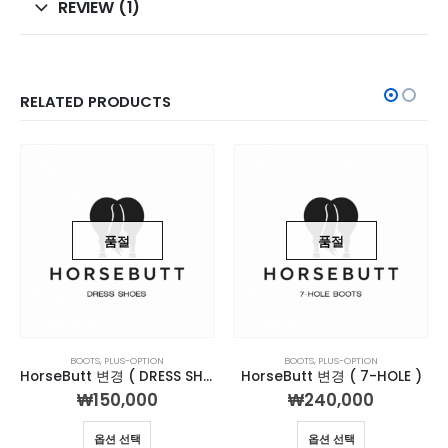
REVIEW (1)
RELATED PRODUCTS
품절
품절
BOOTS
,
PLUS-OPTION
BOOTS
,
PLUS-OPTION
HorseButt 변경 ( DRESS SHOES )
HorseButt 변경 ( 7-HOLE )
₩
150,000
₩
240,000
옵션 선택
옵션 선택