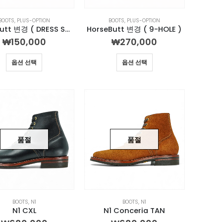
BOOTS
,
PLUS-OPTION
BOOTS
,
PLUS-OPTION
HorseButt 변경 ( DRESS SHOES )
HorseButt 변경 ( 9-HOLE )
₩
150,000
₩
270,000
옵션 선택
옵션 선택
품절
품절
BOOTS
,
N1
BOOTS
,
N1
N1 CXL
N1 Conceria TAN