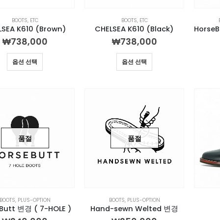
BOOTS
,
ETC
BOOTS
,
ETC
LSEA K610 (Brown)
CHELSEA K610 (Black)
₩
738,000
₩
738,000
옵션 선택
옵션 선택
품절
품절
BOOTS
,
PLUS-OPTION
BOOTS
,
PLUS-OPTION
Butt 변경 ( 7-HOLE )
Hand-sewn Welted 변경