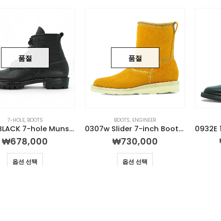
품절
품절
7-HOLE
,
BOOTS
BOOTS
,
ENGINEER
1130M BLACK 7-hole Munson Boot
0307w Slider 7-inch Boot (Mile color)
₩
678,000
₩
730,000
옵션 선택
옵션 선택