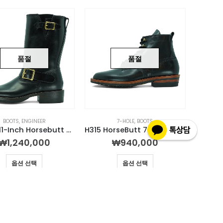
품절
품절
BOOTS
,
ENGINEER
7-HOLE
,
BOOTS
0932E 11-Inch Horsebutt Engineer Boot
H315 HorseButt 7-hole Unstructured Boot
₩
1,240,000
₩
940,000
옵션 선택
옵션 선택