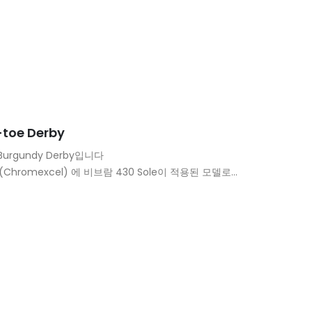
이고 차심가죽인 크롬악셀의 특유의 경년변화를…
-toe Derby
e Burgundy Derby입니다
hromexcel) 에 비브람 430 Sole이 적용된 모델로
되어 디테일은 가장 심플하지만 먼슨라스트 특유의 라인이
 특유의 경년변화를…