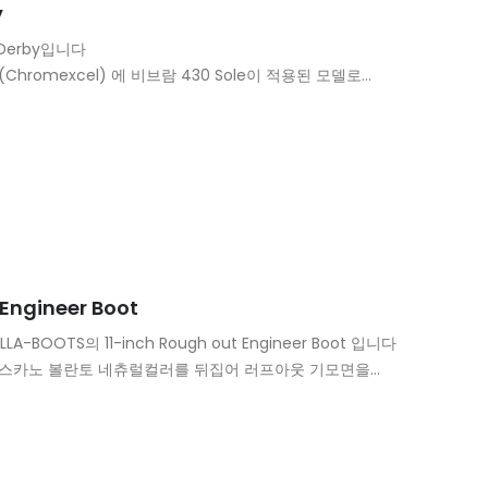
y
e Derby입니다
hromexcel) 에 비브람 430 Sole이 적용된 모델로
가 적용되어 디테일은 가장 심플하지만 먼슨라스트 특유의 라인이
변화를 느끼실수 있으며 다이나믹한 쉐잎이…
 Engineer Boot
BOOTS의 11-inch Rough out Engineer Boot 입니다
의 토스카노 볼란토 네츄럴컬러를 뒤집어 러프아웃 기모면을
이 되었으며 볼드한 타입의 M-105 라스트가 적용된…