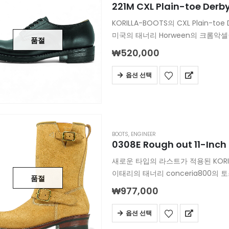
221M CXL Plain-toe Derb
KORILLA-BOOTS의 CXL Plain-to
미국의 태너리 Horween의 크롬악셀(C
품절
KORILLA의 k-Munson라스트
₩
520,000
돋보입니다
차심가죽인 크롬악셀의 특유의 경년
옵션 선택
BOOTS
,
ENGINEER
0308E Rough out 11-Inch
새로운 타입의 라스트가 적용된 KORILLA-
이태리의 태너리 conceria800
품절
사용했고 비브람 430 Sole이 적용
₩
977,000
옵션 선택