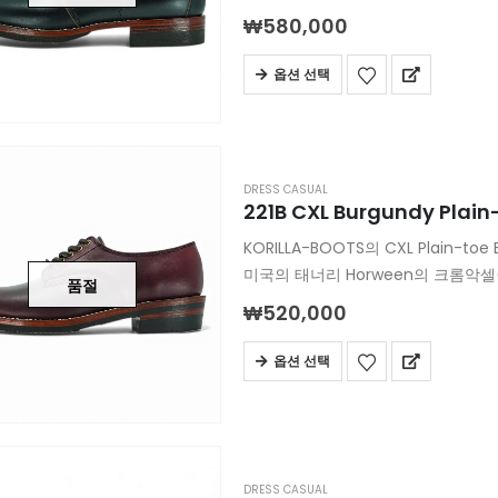
에이징되어 납작해지는 쉐잎이 특징
₩
580,000
옵션 선택
DRESS CASUAL
221B CXL Burgundy Plain
KORILLA-BOOTS의 CXL Plain-to
미국의 태너리 Horween의 크롬악셀(C
품절
KORILLA의 k-01 라스트가 적용
₩
520,000
돋보입니다
차심가죽인 크롬악셀 버건디 컬러의
옵션 선택
DRESS CASUAL