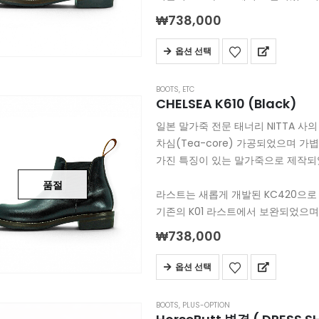
₩
738,000
옵션 선택
BOOTS
,
ETC
CHELSEA K610 (Black)
일본 말가죽 전문 태너리 NITTA 사의
차심(Tea-core) 가공되었으며 
가진 특징이 있는 말가죽으로 제작되
품절
라스트는 새롭게 개발된 KC420으로
기존의 K01 라스트에서 보완되었으며
₩
738,000
옵션 선택
BOOTS
,
PLUS-OPTION