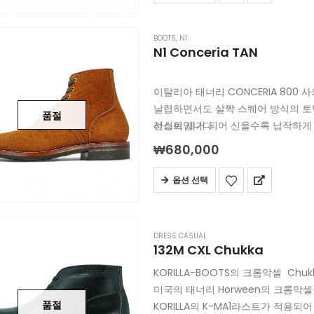
BOOTS
,
N1
N1 Conceria TAN
이탈리아 태너리 CONCERIA 80
날렵하면서도 살짝 스퀘어 방식의 토
품절
라스트입니다
선심이 제거 되어 신을수록 납작하게
₩
680,000
옵션 선택
DRESS CASUAL
132M CXL Chukka
KORILLA-BOOTS의 크롬악셀 Chu
미국의 태너리 Horween의 크롬악셀(C
품절
KORILLA의 K-MA1라스트가 적