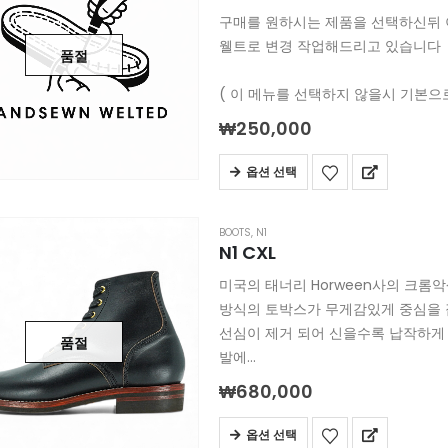
구매를 원하시는 제품을 선택하신뒤 
웰트로 변경 작업해드리고 있습니다
품절
( 이 메뉴를 선택하지 않을시 기본으로는
₩
250,000
옵션 선택
BOOTS
,
N1
N1 CXL
미국의 태너리 Horween사의 크
방식의 토박스가 무게감있게 중심을
선심이 제거 되어 신을수록 납작하게
품절
발에…
₩
680,000
옵션 선택