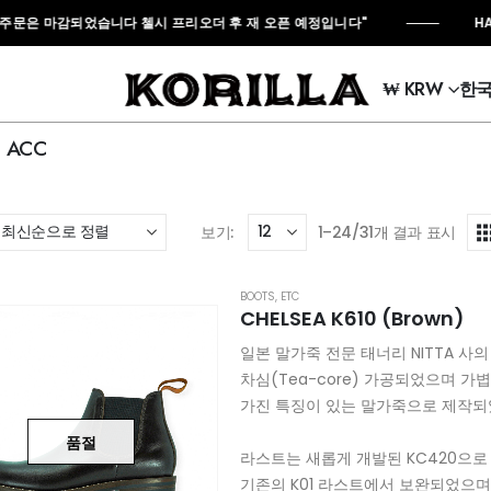
마감되었습니다 첼시 프리오더 후 재 오픈 예정입니다"
HAND MAD
₩ KRW
한
ACC
보기:
1–24/31개 결과 표시
BOOTS
,
ETC
CHELSEA K610 (Brown)
일본 말가죽 전문 태너리 NITTA 사의
차심(Tea-core) 가공되었으며 
가진 특징이 있는 말가죽으로 제작되
품절
라스트는 새롭게 개발된 KC420으로
기존의 K01 라스트에서 보완되었으며